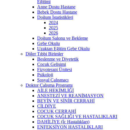
Eğitimi
Anne Dostu Hastane
Bebek Dostu Hastane
Doğum İstatistikleri
2024
2025
2026
Doğum Salonu ve Bekleme
Gebe Okulu
Uzaktan Eğitim Gebe Okulu
Diğer Tıbbi Birimler
Beslenme ve Diyetetik
Çocuk Gelişimi
Fizyoterapi Ünitesi
Psikoloji
Sosyal Çalışmacı
Doktor Çalışma Programı
AİLE HEKİMLİĞİ
ANESTEZİ VE REANİMASYON
BEYİN VE SİNİR CERRAHİ
CİLDİYE
ÇOCUK CERRAHİ
ÇOCUK SAĞLIĞI VE HASTALIKLARI
DAHİLİYE (İç Hastalıkları)
ENFEKSİYON HASTALIKLARI