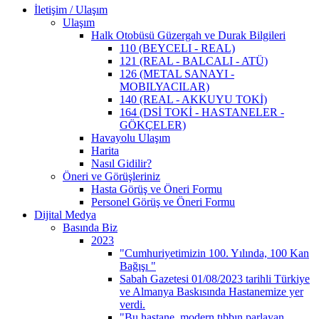
İletişim / Ulaşım
Ulaşım
Halk Otobüsü Güzergah ve Durak Bilgileri
110 (BEYCELI - REAL)
121 (REAL - BALCALI - ATÜ)
126 (METAL SANAYI -
MOBILYACILAR)
140 (REAL - AKKUYU TOKİ)
164 (DSİ TOKİ - HASTANELER -
GÖKÇELER)
Havayolu Ulaşım
Harita
Nasıl Gidilir?
Öneri ve Görüşleriniz
Hasta Görüş ve Öneri Formu
Personel Görüş ve Öneri Formu
Dijital Medya
Basında Biz
2023
"Cumhuriyetimizin 100. Yılında, 100 Kan
Bağışı "
Sabah Gazetesi 01/08/2023 tarihli Türkiye
ve Almanya Baskısında Hastanemize yer
verdi.
"Bu hastane, modern tıbbın parlayan