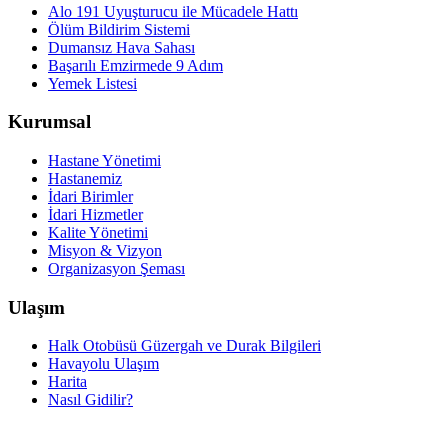
Alo 191 Uyuşturucu ile Mücadele Hattı
Ölüm Bildirim Sistemi
Dumansız Hava Sahası
Başarılı Emzirmede 9 Adım
Yemek Listesi
Kurumsal
Hastane Yönetimi
Hastanemiz
İdari Birimler
İdari Hizmetler
Kalite Yönetimi
Misyon & Vizyon
Organizasyon Şeması
Ulaşım
Halk Otobüsü Güzergah ve Durak Bilgileri
Havayolu Ulaşım
Harita
Nasıl Gidilir?