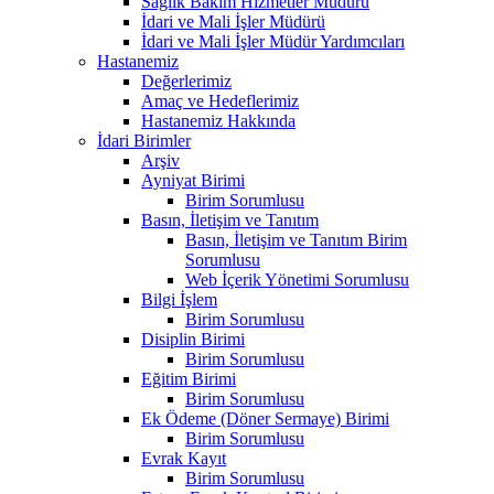
Sağlık Bakım Hizmetler Müdürü
İdari ve Mali İşler Müdürü
İdari ve Mali İşler Müdür Yardımcıları
Hastanemiz
Değerlerimiz
Amaç ve Hedeflerimiz
Hastanemiz Hakkında
İdari Birimler
Arşiv
Ayniyat Birimi
Birim Sorumlusu
Basın, İletişim ve Tanıtım
Basın, İletişim ve Tanıtım Birim
Sorumlusu
Web İçerik Yönetimi Sorumlusu
Bilgi İşlem
Birim Sorumlusu
Disiplin Birimi
Birim Sorumlusu
Eğitim Birimi
Birim Sorumlusu
Ek Ödeme (Döner Sermaye) Birimi
Birim Sorumlusu
Evrak Kayıt
Birim Sorumlusu