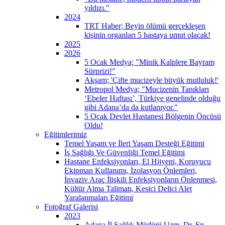
yıldızı."
2024
TRT Haber; Beyin ölümü gerçekleşen
kişinin organları 5 hastaya umut olacak!
2025
2026
5 Ocak Medya; "Minik Kalplere Bayram
Sürprizi!"
Akşam; 'Çifte mucizeyle büyük mutluluk!'
Metropol Medya; "Mucizenin Tanıkları
‘Ebeler Haftası’, Türkiye genelinde olduğu
gibi Adana’da da kutlanıyor."
5 Ocak Devlet Hastanesi Bölgenin Öncüsü
Oldu!
Eğitimlerimiz
Temel Yaşam ve İleri Yaşam Desteği Eğitimi
İş Sağlığı Ve Güvenliği Temel Eğitimi
Hastane Enfeksiyonları, El Hijyeni, Koruyucu
Ekipman Kullanımı, İzolasyon Önlemleri,
İnvaziv Araç İlişkili Enfeksiyonların Önlenmesi,
Kültür Alma Talimatı, Kesici Delici Alet
Yaralanmaları Eğitimi
Fotoğraf Galerisi
2023
Adana İl Sağlık Müdürü Uzm. Dr. Sn.