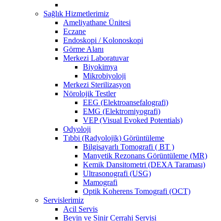
Sağlık Hizmetlerimiz
Ameliyathane Ünitesi
Eczane
Endoskopi / Kolonoskopi
Görme Alanı
Merkezi Laboratuvar
Biyokimya
Mikrobiyoloji
Merkezi Sterilizasyon
Nörolojik Testler
EEG (Elektroansefalografi)
EMG (Elektromiyografi)
VEP (Visual Evoked Potentials)
Odyoloji
Tıbbi (Radyolojik) Görüntüleme
Bilgisayarlı Tomografi ( BT )
Manyetik Rezonans Görüntüleme (MR)
Kemik Dansitometri (DEXA Taraması)
Ultrasonografi (USG)
Mamografi
Optik Koherens Tomografi (OCT)
Servislerimiz
Acil Servis
Beyin ve Sinir Cerrahi Servisi