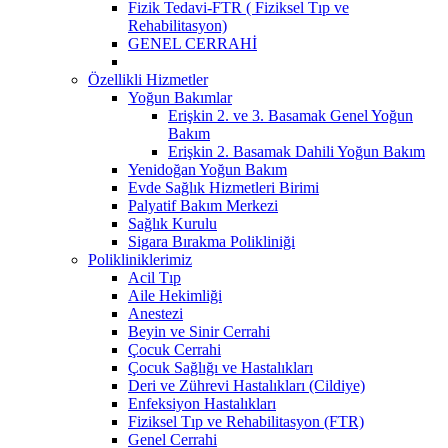
Fizik Tedavi-FTR ( Fiziksel Tıp ve
Rehabilitasyon)
GENEL CERRAHİ
Özellikli Hizmetler
Yoğun Bakımlar
Erişkin 2. ve 3. Basamak Genel Yoğun
Bakım
Erişkin 2. Basamak Dahili Yoğun Bakım
Yenidoğan Yoğun Bakım
Evde Sağlık Hizmetleri Birimi
Palyatif Bakım Merkezi
Sağlık Kurulu
Sigara Bırakma Polikliniği
Polikliniklerimiz
Acil Tıp
Aile Hekimliği
Anestezi
Beyin ve Sinir Cerrahi
Çocuk Cerrahi
Çocuk Sağlığı ve Hastalıkları
Deri ve Zührevi Hastalıkları (Cildiye)
Enfeksiyon Hastalıkları
Fiziksel Tıp ve Rehabilitasyon (FTR)
Genel Cerrahi