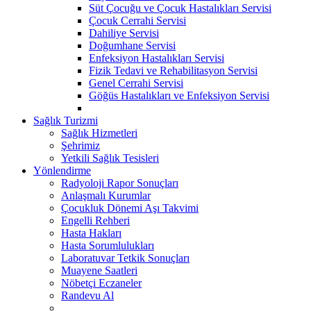
Süt Çocuğu ve Çocuk Hastalıkları Servisi
Çocuk Cerrahi Servisi
Dahiliye Servisi
Doğumhane Servisi
Enfeksiyon Hastalıkları Servisi
Fizik Tedavi ve Rehabilitasyon Servisi
Genel Cerrahi Servisi
Göğüs Hastalıkları ve Enfeksiyon Servisi
Sağlık Turizmi
Sağlık Hizmetleri
Şehrimiz
Yetkili Sağlık Tesisleri
Yönlendirme
Radyoloji Rapor Sonuçları
Anlaşmalı Kurumlar
Çocukluk Dönemi Aşı Takvimi
Engelli Rehberi
Hasta Hakları
Hasta Sorumlulukları
Laboratuvar Tetkik Sonuçları
Muayene Saatleri
Nöbetçi Eczaneler
Randevu Al