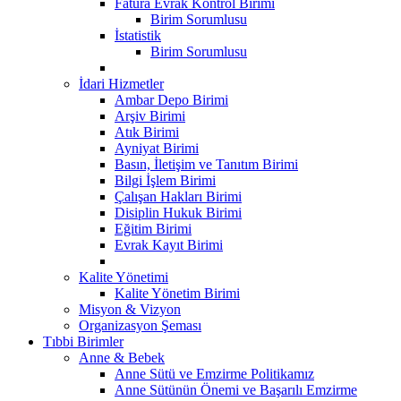
Fatura Evrak Kontrol Birimi
Birim Sorumlusu
İstatistik
Birim Sorumlusu
İdari Hizmetler
Ambar Depo Birimi
Arşiv Birimi
Atık Birimi
Ayniyat Birimi
Basın, İletişim ve Tanıtım Birimi
Bilgi İşlem Birimi
Çalışan Hakları Birimi
Disiplin Hukuk Birimi
Eğitim Birimi
Evrak Kayıt Birimi
Kalite Yönetimi
Kalite Yönetim Birimi
Misyon & Vizyon
Organizasyon Şeması
Tıbbi Birimler
Anne & Bebek
Anne Sütü ve Emzirme Politikamız
Anne Sütünün Önemi ve Başarılı Emzirme