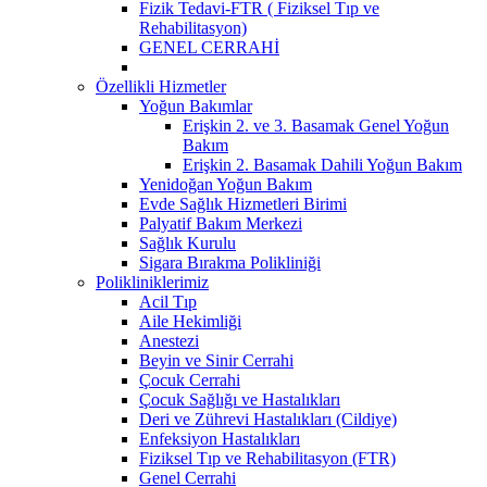
Fizik Tedavi-FTR ( Fiziksel Tıp ve
Rehabilitasyon)
GENEL CERRAHİ
Özellikli Hizmetler
Yoğun Bakımlar
Erişkin 2. ve 3. Basamak Genel Yoğun
Bakım
Erişkin 2. Basamak Dahili Yoğun Bakım
Yenidoğan Yoğun Bakım
Evde Sağlık Hizmetleri Birimi
Palyatif Bakım Merkezi
Sağlık Kurulu
Sigara Bırakma Polikliniği
Polikliniklerimiz
Acil Tıp
Aile Hekimliği
Anestezi
Beyin ve Sinir Cerrahi
Çocuk Cerrahi
Çocuk Sağlığı ve Hastalıkları
Deri ve Zührevi Hastalıkları (Cildiye)
Enfeksiyon Hastalıkları
Fiziksel Tıp ve Rehabilitasyon (FTR)
Genel Cerrahi