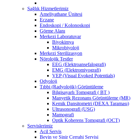
Sağlık Hizmetlerimiz
Ameliyathane Ünitesi
Eczane
Endoskopi / Kolonoskopi
Görme Alanı
Merkezi Laboratuvar
Biyokimya
Mikrobiyoloji
Merkezi Sterilizasyon
Nörolojik Testler
EEG (Elektroansefalografi)
EMG (Elektromiyografi)
VEP (Visual Evoked Potentials)
Odyoloji
Tıbbi (Radyolojik) Görüntüleme
Bilgisayarlı Tomografi ( BT )
Manyetik Rezonans Görüntüleme (MR)
Kemik Dansitometri (DEXA Taraması)
Ultrasonografi (USG)
Mamografi
Optik Koherens Tomografi (OCT)
Servislerimiz
Acil Servis
Beyin ve Sinir Cerrahi Servisi