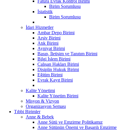
Fatura Evrak Kontrol Birimi
Birim Sorumlusu
İstatistik
Birim Sorumlusu
İdari Hizmetler
Ambar Depo Birimi
Arşiv Birimi
Atık Birimi
Ayniyat Birimi
Basın, İletişim ve Tanıtım Birimi
Bilgi İşlem Birimi
Çalışan Hakları Birimi
Disiplin Hukuk Birimi
Eğitim Birimi
Evrak Kayıt Birimi
Kalite Yönetimi
Kalite Yönetim Birimi
Misyon & Vizyon
Organizasyon Şeması
Tıbbi Birimler
Anne & Bebek
Anne Sütü ve Emzirme Politikamız
Anne Sütünün Önemi ve Başarılı Emzirme