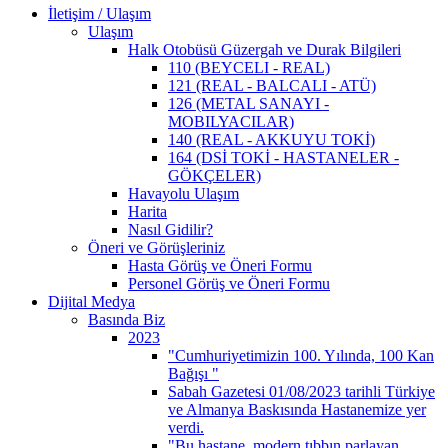
İletişim / Ulaşım
Ulaşım
Halk Otobüsü Güzergah ve Durak Bilgileri
110 (BEYCELI - REAL)
121 (REAL - BALCALI - ATÜ)
126 (METAL SANAYI -
MOBILYACILAR)
140 (REAL - AKKUYU TOKİ)
164 (DSİ TOKİ - HASTANELER -
GÖKÇELER)
Havayolu Ulaşım
Harita
Nasıl Gidilir?
Öneri ve Görüşleriniz
Hasta Görüş ve Öneri Formu
Personel Görüş ve Öneri Formu
Dijital Medya
Basında Biz
2023
"Cumhuriyetimizin 100. Yılında, 100 Kan
Bağışı "
Sabah Gazetesi 01/08/2023 tarihli Türkiye
ve Almanya Baskısında Hastanemize yer
verdi.
"Bu hastane, modern tıbbın parlayan