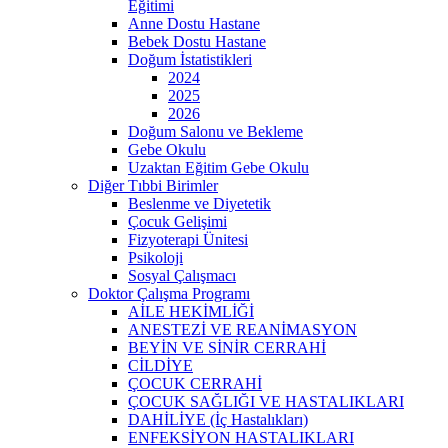
Eğitimi
Anne Dostu Hastane
Bebek Dostu Hastane
Doğum İstatistikleri
2024
2025
2026
Doğum Salonu ve Bekleme
Gebe Okulu
Uzaktan Eğitim Gebe Okulu
Diğer Tıbbi Birimler
Beslenme ve Diyetetik
Çocuk Gelişimi
Fizyoterapi Ünitesi
Psikoloji
Sosyal Çalışmacı
Doktor Çalışma Programı
AİLE HEKİMLİĞİ
ANESTEZİ VE REANİMASYON
BEYİN VE SİNİR CERRAHİ
CİLDİYE
ÇOCUK CERRAHİ
ÇOCUK SAĞLIĞI VE HASTALIKLARI
DAHİLİYE (İç Hastalıkları)
ENFEKSİYON HASTALIKLARI