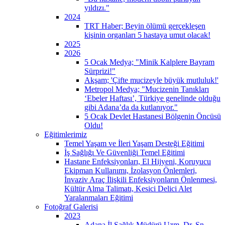
yıldızı."
2024
TRT Haber; Beyin ölümü gerçekleşen
kişinin organları 5 hastaya umut olacak!
2025
2026
5 Ocak Medya; "Minik Kalplere Bayram
Sürprizi!"
Akşam; 'Çifte mucizeyle büyük mutluluk!'
Metropol Medya; "Mucizenin Tanıkları
‘Ebeler Haftası’, Türkiye genelinde olduğu
gibi Adana’da da kutlanıyor."
5 Ocak Devlet Hastanesi Bölgenin Öncüsü
Oldu!
Eğitimlerimiz
Temel Yaşam ve İleri Yaşam Desteği Eğitimi
İş Sağlığı Ve Güvenliği Temel Eğitimi
Hastane Enfeksiyonları, El Hijyeni, Koruyucu
Ekipman Kullanımı, İzolasyon Önlemleri,
İnvaziv Araç İlişkili Enfeksiyonların Önlenmesi,
Kültür Alma Talimatı, Kesici Delici Alet
Yaralanmaları Eğitimi
Fotoğraf Galerisi
2023
Adana İl Sağlık Müdürü Uzm. Dr. Sn.