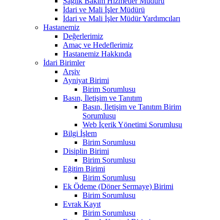
Sağlık Bakım Hizmetler Müdürü
İdari ve Mali İşler Müdürü
İdari ve Mali İşler Müdür Yardımcıları
Hastanemiz
Değerlerimiz
Amaç ve Hedeflerimiz
Hastanemiz Hakkında
İdari Birimler
Arşiv
Ayniyat Birimi
Birim Sorumlusu
Basın, İletişim ve Tanıtım
Basın, İletişim ve Tanıtım Birim
Sorumlusu
Web İçerik Yönetimi Sorumlusu
Bilgi İşlem
Birim Sorumlusu
Disiplin Birimi
Birim Sorumlusu
Eğitim Birimi
Birim Sorumlusu
Ek Ödeme (Döner Sermaye) Birimi
Birim Sorumlusu
Evrak Kayıt
Birim Sorumlusu