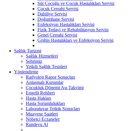
Süt Çocuğu ve Çocuk Hastalıkları Servisi
Çocuk Cerrahi Servisi
Dahiliye Servisi
Doğumhane Servisi
Enfeksiyon Hastalıkları Servisi
Fizik Tedavi ve Rehabilitasyon Servisi
Genel Cerrahi Servisi
Göğüs Hastalıkları ve Enfeksiyon Servisi
Sağlık Turizmi
Sağlık Hizmetleri
Şehrimiz
Yetkili Sağlık Tesisleri
Yönlendirme
Radyoloji Rapor Sonuçları
Anlaşmalı Kurumlar
Çocukluk Dönemi Aşı Takvimi
Engelli Rehberi
Hasta Hakları
Hasta Sorumlulukları
Laboratuvar Tetkik Sonuçları
Muayene Saatleri
Nöbetçi Eczaneler
Randevu Al