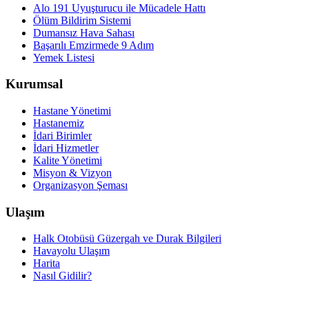
Alo 191 Uyuşturucu ile Mücadele Hattı
Ölüm Bildirim Sistemi
Dumansız Hava Sahası
Başarılı Emzirmede 9 Adım
Yemek Listesi
Kurumsal
Hastane Yönetimi
Hastanemiz
İdari Birimler
İdari Hizmetler
Kalite Yönetimi
Misyon & Vizyon
Organizasyon Şeması
Ulaşım
Halk Otobüsü Güzergah ve Durak Bilgileri
Havayolu Ulaşım
Harita
Nasıl Gidilir?