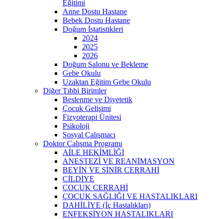
Eğitimi
Anne Dostu Hastane
Bebek Dostu Hastane
Doğum İstatistikleri
2024
2025
2026
Doğum Salonu ve Bekleme
Gebe Okulu
Uzaktan Eğitim Gebe Okulu
Diğer Tıbbi Birimler
Beslenme ve Diyetetik
Çocuk Gelişimi
Fizyoterapi Ünitesi
Psikoloji
Sosyal Çalışmacı
Doktor Çalışma Programı
AİLE HEKİMLİĞİ
ANESTEZİ VE REANİMASYON
BEYİN VE SİNİR CERRAHİ
CİLDİYE
ÇOCUK CERRAHİ
ÇOCUK SAĞLIĞI VE HASTALIKLARI
DAHİLİYE (İç Hastalıkları)
ENFEKSİYON HASTALIKLARI