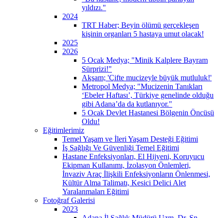
yıldızı."
2024
TRT Haber; Beyin ölümü gerçekleşen
kişinin organları 5 hastaya umut olacak!
2025
2026
5 Ocak Medya; "Minik Kalplere Bayram
Sürprizi!"
Akşam; 'Çifte mucizeyle büyük mutluluk!'
Metropol Medya; "Mucizenin Tanıkları
‘Ebeler Haftası’, Türkiye genelinde olduğu
gibi Adana’da da kutlanıyor."
5 Ocak Devlet Hastanesi Bölgenin Öncüsü
Oldu!
Eğitimlerimiz
Temel Yaşam ve İleri Yaşam Desteği Eğitimi
İş Sağlığı Ve Güvenliği Temel Eğitimi
Hastane Enfeksiyonları, El Hijyeni, Koruyucu
Ekipman Kullanımı, İzolasyon Önlemleri,
İnvaziv Araç İlişkili Enfeksiyonların Önlenmesi,
Kültür Alma Talimatı, Kesici Delici Alet
Yaralanmaları Eğitimi
Fotoğraf Galerisi
2023
Adana İl Sağlık Müdürü Uzm. Dr. Sn.