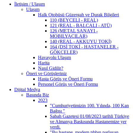
İletişim / Ulaşım
Ulaşım
Halk Otobüsü Güzergah ve Durak Bilgileri
110 (BEYCELI - REAL)
121 (REAL - BALCALI - ATÜ)
126 (METAL SANAYI -
MOBILYACILAR)
140 (REAL - AKKUYU TOKİ)
164 (DSİ TOKİ - HASTANELER -
GÖKÇELER)
Havayolu Ulaşım
Harita
Nasıl Gidilir?
Öneri ve Görüşleriniz
Hasta Görüş ve Öneri Formu
Personel Görüş ve Öneri Formu
Dijital Medya
Basında Biz
2023
"Cumhuriyetimizin 100. Yılında, 100 Kan
Bağışı "
Sabah Gazetesi 01/08/2023 tarihli Türkiye
ve Almanya Baskısında Hastanemize yer
verdi.
"Bu hastane, modern tıbbın parlayan