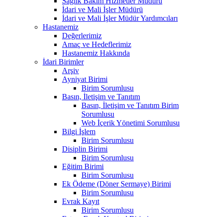
Sağlık Bakım Hizmetler Müdürü
İdari ve Mali İşler Müdürü
İdari ve Mali İşler Müdür Yardımcıları
Hastanemiz
Değerlerimiz
Amaç ve Hedeflerimiz
Hastanemiz Hakkında
İdari Birimler
Arşiv
Ayniyat Birimi
Birim Sorumlusu
Basın, İletişim ve Tanıtım
Basın, İletişim ve Tanıtım Birim
Sorumlusu
Web İçerik Yönetimi Sorumlusu
Bilgi İşlem
Birim Sorumlusu
Disiplin Birimi
Birim Sorumlusu
Eğitim Birimi
Birim Sorumlusu
Ek Ödeme (Döner Sermaye) Birimi
Birim Sorumlusu
Evrak Kayıt
Birim Sorumlusu