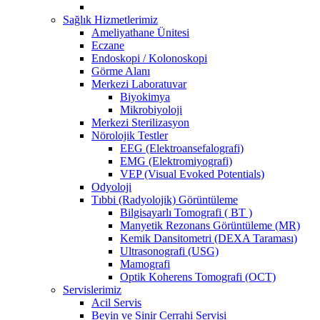
Sağlık Hizmetlerimiz
Ameliyathane Ünitesi
Eczane
Endoskopi / Kolonoskopi
Görme Alanı
Merkezi Laboratuvar
Biyokimya
Mikrobiyoloji
Merkezi Sterilizasyon
Nörolojik Testler
EEG (Elektroansefalografi)
EMG (Elektromiyografi)
VEP (Visual Evoked Potentials)
Odyoloji
Tıbbi (Radyolojik) Görüntüleme
Bilgisayarlı Tomografi ( BT )
Manyetik Rezonans Görüntüleme (MR)
Kemik Dansitometri (DEXA Taraması)
Ultrasonografi (USG)
Mamografi
Optik Koherens Tomografi (OCT)
Servislerimiz
Acil Servis
Beyin ve Sinir Cerrahi Servisi