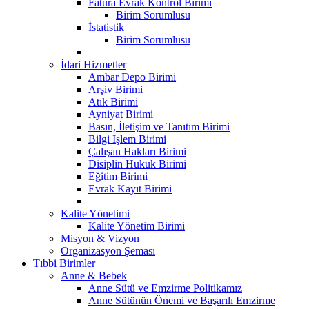
Fatura Evrak Kontrol Birimi
Birim Sorumlusu
İstatistik
Birim Sorumlusu
İdari Hizmetler
Ambar Depo Birimi
Arşiv Birimi
Atık Birimi
Ayniyat Birimi
Basın, İletişim ve Tanıtım Birimi
Bilgi İşlem Birimi
Çalışan Hakları Birimi
Disiplin Hukuk Birimi
Eğitim Birimi
Evrak Kayıt Birimi
Kalite Yönetimi
Kalite Yönetim Birimi
Misyon & Vizyon
Organizasyon Şeması
Tıbbi Birimler
Anne & Bebek
Anne Sütü ve Emzirme Politikamız
Anne Sütünün Önemi ve Başarılı Emzirme