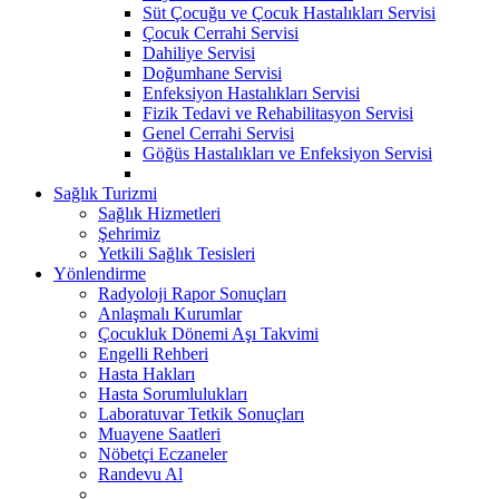
Süt Çocuğu ve Çocuk Hastalıkları Servisi
Çocuk Cerrahi Servisi
Dahiliye Servisi
Doğumhane Servisi
Enfeksiyon Hastalıkları Servisi
Fizik Tedavi ve Rehabilitasyon Servisi
Genel Cerrahi Servisi
Göğüs Hastalıkları ve Enfeksiyon Servisi
Sağlık Turizmi
Sağlık Hizmetleri
Şehrimiz
Yetkili Sağlık Tesisleri
Yönlendirme
Radyoloji Rapor Sonuçları
Anlaşmalı Kurumlar
Çocukluk Dönemi Aşı Takvimi
Engelli Rehberi
Hasta Hakları
Hasta Sorumlulukları
Laboratuvar Tetkik Sonuçları
Muayene Saatleri
Nöbetçi Eczaneler
Randevu Al