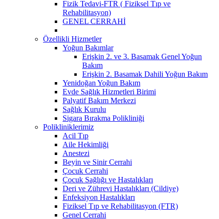
Fizik Tedavi-FTR ( Fiziksel Tıp ve
Rehabilitasyon)
GENEL CERRAHİ
Özellikli Hizmetler
Yoğun Bakımlar
Erişkin 2. ve 3. Basamak Genel Yoğun
Bakım
Erişkin 2. Basamak Dahili Yoğun Bakım
Yenidoğan Yoğun Bakım
Evde Sağlık Hizmetleri Birimi
Palyatif Bakım Merkezi
Sağlık Kurulu
Sigara Bırakma Polikliniği
Polikliniklerimiz
Acil Tıp
Aile Hekimliği
Anestezi
Beyin ve Sinir Cerrahi
Çocuk Cerrahi
Çocuk Sağlığı ve Hastalıkları
Deri ve Zührevi Hastalıkları (Cildiye)
Enfeksiyon Hastalıkları
Fiziksel Tıp ve Rehabilitasyon (FTR)
Genel Cerrahi