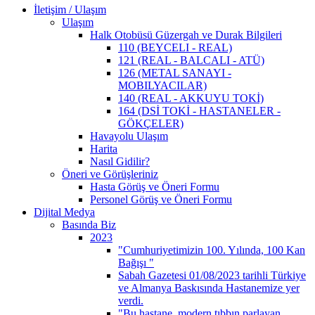
İletişim / Ulaşım
Ulaşım
Halk Otobüsü Güzergah ve Durak Bilgileri
110 (BEYCELI - REAL)
121 (REAL - BALCALI - ATÜ)
126 (METAL SANAYI -
MOBILYACILAR)
140 (REAL - AKKUYU TOKİ)
164 (DSİ TOKİ - HASTANELER -
GÖKÇELER)
Havayolu Ulaşım
Harita
Nasıl Gidilir?
Öneri ve Görüşleriniz
Hasta Görüş ve Öneri Formu
Personel Görüş ve Öneri Formu
Dijital Medya
Basında Biz
2023
"Cumhuriyetimizin 100. Yılında, 100 Kan
Bağışı "
Sabah Gazetesi 01/08/2023 tarihli Türkiye
ve Almanya Baskısında Hastanemize yer
verdi.
"Bu hastane, modern tıbbın parlayan