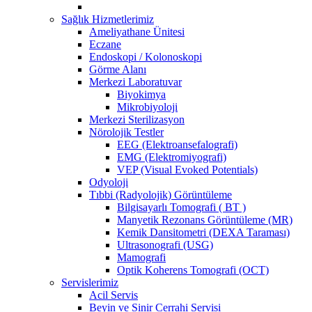
Sağlık Hizmetlerimiz
Ameliyathane Ünitesi
Eczane
Endoskopi / Kolonoskopi
Görme Alanı
Merkezi Laboratuvar
Biyokimya
Mikrobiyoloji
Merkezi Sterilizasyon
Nörolojik Testler
EEG (Elektroansefalografi)
EMG (Elektromiyografi)
VEP (Visual Evoked Potentials)
Odyoloji
Tıbbi (Radyolojik) Görüntüleme
Bilgisayarlı Tomografi ( BT )
Manyetik Rezonans Görüntüleme (MR)
Kemik Dansitometri (DEXA Taraması)
Ultrasonografi (USG)
Mamografi
Optik Koherens Tomografi (OCT)
Servislerimiz
Acil Servis
Beyin ve Sinir Cerrahi Servisi