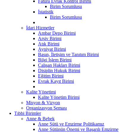
Fatura Evrak Kontrol Birimi
Birim Sorumlusu
İstatistik
Birim Sorumlusu
İdari Hizmetler
Ambar Depo Birimi
Arşiv Birimi
Atık Birimi
Ayniyat Birimi
Basın, İletişim ve Tanıtım Birimi
Bilgi İşlem Birimi
Çalışan Hakları Birimi
Disiplin Hukuk Birimi
Eğitim Birimi
Evrak Kayıt Birimi
Kalite Yönetimi
Kalite Yönetim Birimi
Misyon & Vizyon
Organizasyon Şeması
Tıbbi Birimler
Anne & Bebek
Anne Sütü ve Emzirme Politikamız
Anne Sütünün Önemi ve Başarılı Emzirme