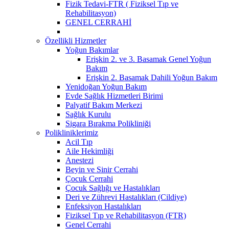
Fizik Tedavi-FTR ( Fiziksel Tıp ve
Rehabilitasyon)
GENEL CERRAHİ
Özellikli Hizmetler
Yoğun Bakımlar
Erişkin 2. ve 3. Basamak Genel Yoğun
Bakım
Erişkin 2. Basamak Dahili Yoğun Bakım
Yenidoğan Yoğun Bakım
Evde Sağlık Hizmetleri Birimi
Palyatif Bakım Merkezi
Sağlık Kurulu
Sigara Bırakma Polikliniği
Polikliniklerimiz
Acil Tıp
Aile Hekimliği
Anestezi
Beyin ve Sinir Cerrahi
Çocuk Cerrahi
Çocuk Sağlığı ve Hastalıkları
Deri ve Zührevi Hastalıkları (Cildiye)
Enfeksiyon Hastalıkları
Fiziksel Tıp ve Rehabilitasyon (FTR)
Genel Cerrahi