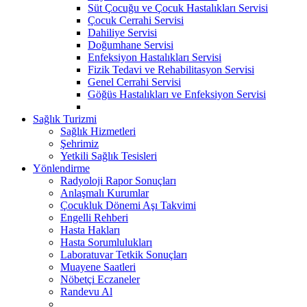
Süt Çocuğu ve Çocuk Hastalıkları Servisi
Çocuk Cerrahi Servisi
Dahiliye Servisi
Doğumhane Servisi
Enfeksiyon Hastalıkları Servisi
Fizik Tedavi ve Rehabilitasyon Servisi
Genel Cerrahi Servisi
Göğüs Hastalıkları ve Enfeksiyon Servisi
Sağlık Turizmi
Sağlık Hizmetleri
Şehrimiz
Yetkili Sağlık Tesisleri
Yönlendirme
Radyoloji Rapor Sonuçları
Anlaşmalı Kurumlar
Çocukluk Dönemi Aşı Takvimi
Engelli Rehberi
Hasta Hakları
Hasta Sorumlulukları
Laboratuvar Tetkik Sonuçları
Muayene Saatleri
Nöbetçi Eczaneler
Randevu Al