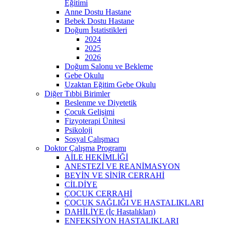
Eğitimi
Anne Dostu Hastane
Bebek Dostu Hastane
Doğum İstatistikleri
2024
2025
2026
Doğum Salonu ve Bekleme
Gebe Okulu
Uzaktan Eğitim Gebe Okulu
Diğer Tıbbi Birimler
Beslenme ve Diyetetik
Çocuk Gelişimi
Fizyoterapi Ünitesi
Psikoloji
Sosyal Çalışmacı
Doktor Çalışma Programı
AİLE HEKİMLİĞİ
ANESTEZİ VE REANİMASYON
BEYİN VE SİNİR CERRAHİ
CİLDİYE
ÇOCUK CERRAHİ
ÇOCUK SAĞLIĞI VE HASTALIKLARI
DAHİLİYE (İç Hastalıkları)
ENFEKSİYON HASTALIKLARI