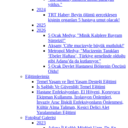
yıldızı."
2024
TRT Haber; Beyin ölümü gerçekleşen
kişinin organları 5 hastaya umut olacak!
2025
2026
5 Ocak Medya; "Minik Kalplere Bayram
Sürprizi!"
Akşam; 'Çifte mucizeyle büyük mutluluk!'
Metropol Medya; "Mucizenin Tanıkları
‘Ebeler Haftası’, Türkiye genelinde olduğu
gibi Adana’da da kutlanıyor."
5 Ocak Devlet Hastanesi Bölgenin Öncüsü
Oldu!
Eğitimlerimiz
Temel Yaşam ve İleri Yaşam Desteği Eğitimi
İş Sağlığı Ve Güvenliği Temel Eğitimi
Hastane Enfeksiyonları, El Hijyeni, Koruyucu
Ekipman Kullanımı, İzolasyon Önlemleri,
İnvaziv Araç İlişkili Enfeksiyonların Önlenmesi,
Kültür Alma Talimatı, Kesici Delici Alet
Yaralanmaları Eğitimi
Fotoğraf Galerisi
2023
Adana İl Sağlık Müdürü Uzm. Dr. Sn.