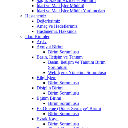
Sağlık Bakım Hizmetler Müdürü
İdari ve Mali İşler Müdürü
İdari ve Mali İşler Müdür Yardımcıları
Hastanemiz
Değerlerimiz
Amaç ve Hedeflerimiz
Hastanemiz Hakkında
İdari Birimler
Arşiv
Ayniyat Birimi
Birim Sorumlusu
Basın, İletişim ve Tanıtım
Basın, İletişim ve Tanıtım Birim
Sorumlusu
Web İçerik Yönetimi Sorumlusu
Bilgi İşlem
Birim Sorumlusu
Disiplin Birimi
Birim Sorumlusu
Eğitim Birimi
Birim Sorumlusu
Ek Ödeme (Döner Sermaye) Birimi
Birim Sorumlusu
Evrak Kayıt
Birim Sorumlusu