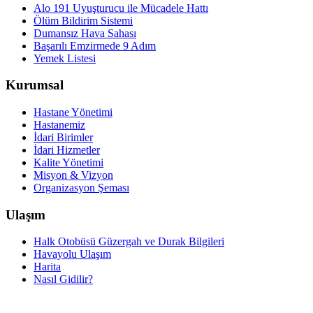
Alo 191 Uyuşturucu ile Mücadele Hattı
Ölüm Bildirim Sistemi
Dumansız Hava Sahası
Başarılı Emzirmede 9 Adım
Yemek Listesi
Kurumsal
Hastane Yönetimi
Hastanemiz
İdari Birimler
İdari Hizmetler
Kalite Yönetimi
Misyon & Vizyon
Organizasyon Şeması
Ulaşım
Halk Otobüsü Güzergah ve Durak Bilgileri
Havayolu Ulaşım
Harita
Nasıl Gidilir?