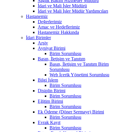
Sağlık Bakım Hizmetler Müdürü
İdari ve Mali İşler Müdürü
İdari ve Mali İşler Müdür Yardımcıları
Hastanemiz
Değerlerimiz
Amaç ve Hedeflerimiz
Hastanemiz Hakkında
İdari Birimler
Arşiv
Ayniyat Birimi
Birim Sorumlusu
Basın, İletişim ve Tanıtım
Basın, İletişim ve Tanıtım Birim
Sorumlusu
Web İçerik Yönetimi Sorumlusu
Bilgi İşlem
Birim Sorumlusu
Disiplin Birimi
Birim Sorumlusu
Eğitim Birimi
Birim Sorumlusu
Ek Ödeme (Döner Sermaye) Birimi
Birim Sorumlusu
Evrak Kayıt
Birim Sorumlusu