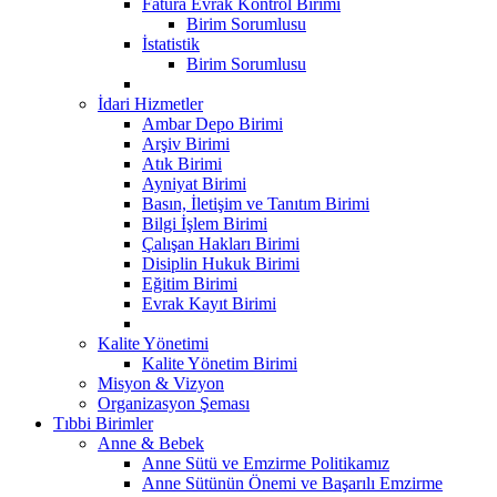
Fatura Evrak Kontrol Birimi
Birim Sorumlusu
İstatistik
Birim Sorumlusu
İdari Hizmetler
Ambar Depo Birimi
Arşiv Birimi
Atık Birimi
Ayniyat Birimi
Basın, İletişim ve Tanıtım Birimi
Bilgi İşlem Birimi
Çalışan Hakları Birimi
Disiplin Hukuk Birimi
Eğitim Birimi
Evrak Kayıt Birimi
Kalite Yönetimi
Kalite Yönetim Birimi
Misyon & Vizyon
Organizasyon Şeması
Tıbbi Birimler
Anne & Bebek
Anne Sütü ve Emzirme Politikamız
Anne Sütünün Önemi ve Başarılı Emzirme