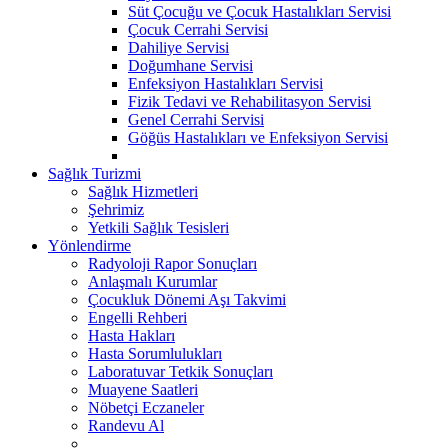
Süt Çocuğu ve Çocuk Hastalıkları Servisi
Çocuk Cerrahi Servisi
Dahiliye Servisi
Doğumhane Servisi
Enfeksiyon Hastalıkları Servisi
Fizik Tedavi ve Rehabilitasyon Servisi
Genel Cerrahi Servisi
Göğüs Hastalıkları ve Enfeksiyon Servisi
Sağlık Turizmi
Sağlık Hizmetleri
Şehrimiz
Yetkili Sağlık Tesisleri
Yönlendirme
Radyoloji Rapor Sonuçları
Anlaşmalı Kurumlar
Çocukluk Dönemi Aşı Takvimi
Engelli Rehberi
Hasta Hakları
Hasta Sorumlulukları
Laboratuvar Tetkik Sonuçları
Muayene Saatleri
Nöbetçi Eczaneler
Randevu Al