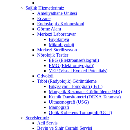
Sağlık Hizmetlerimiz
Ameliyathane Ünitesi
Eczane
Endoskopi / Kolonoskopi
Görme Alanı
Merkezi Laboratuvar
Biyokimya
Mikrobiyoloji
Merkezi Sterilizasyon
Nörolojik Testler
EEG (Elektroansefalografi)
EMG (Elektromiyografi)
VEP (Visual Evoked Potentials)
Odyoloji
Tıbbi (Radyolojik) Görüntüleme
Bilgisayarlı Tomografi ( BT )
Manyetik Rezonans Görüntüleme (MR)
Kemik Dansitometri (DEXA Taraması)
Ultrasonografi (USG)
Mamografi
Optik Koherens Tomografi (OCT)
Servislerimiz
Acil Servis
Beyin ve Sinir Cerrahi Servisi