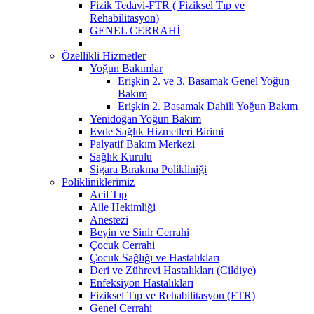
Fizik Tedavi-FTR ( Fiziksel Tıp ve
Rehabilitasyon)
GENEL CERRAHİ
Özellikli Hizmetler
Yoğun Bakımlar
Erişkin 2. ve 3. Basamak Genel Yoğun
Bakım
Erişkin 2. Basamak Dahili Yoğun Bakım
Yenidoğan Yoğun Bakım
Evde Sağlık Hizmetleri Birimi
Palyatif Bakım Merkezi
Sağlık Kurulu
Sigara Bırakma Polikliniği
Polikliniklerimiz
Acil Tıp
Aile Hekimliği
Anestezi
Beyin ve Sinir Cerrahi
Çocuk Cerrahi
Çocuk Sağlığı ve Hastalıkları
Deri ve Zührevi Hastalıkları (Cildiye)
Enfeksiyon Hastalıkları
Fiziksel Tıp ve Rehabilitasyon (FTR)
Genel Cerrahi