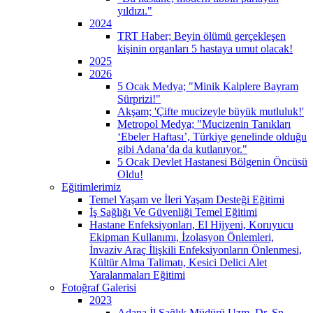
yıldızı."
2024
TRT Haber; Beyin ölümü gerçekleşen
kişinin organları 5 hastaya umut olacak!
2025
2026
5 Ocak Medya; "Minik Kalplere Bayram
Sürprizi!"
Akşam; 'Çifte mucizeyle büyük mutluluk!'
Metropol Medya; "Mucizenin Tanıkları
‘Ebeler Haftası’, Türkiye genelinde olduğu
gibi Adana’da da kutlanıyor."
5 Ocak Devlet Hastanesi Bölgenin Öncüsü
Oldu!
Eğitimlerimiz
Temel Yaşam ve İleri Yaşam Desteği Eğitimi
İş Sağlığı Ve Güvenliği Temel Eğitimi
Hastane Enfeksiyonları, El Hijyeni, Koruyucu
Ekipman Kullanımı, İzolasyon Önlemleri,
İnvaziv Araç İlişkili Enfeksiyonların Önlenmesi,
Kültür Alma Talimatı, Kesici Delici Alet
Yaralanmaları Eğitimi
Fotoğraf Galerisi
2023
Adana İl Sağlık Müdürü Uzm. Dr. Sn.