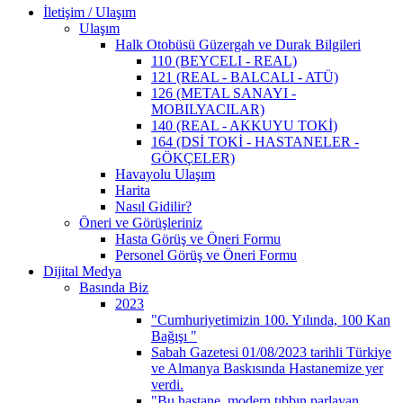
İletişim / Ulaşım
Ulaşım
Halk Otobüsü Güzergah ve Durak Bilgileri
110 (BEYCELI - REAL)
121 (REAL - BALCALI - ATÜ)
126 (METAL SANAYI -
MOBILYACILAR)
140 (REAL - AKKUYU TOKİ)
164 (DSİ TOKİ - HASTANELER -
GÖKÇELER)
Havayolu Ulaşım
Harita
Nasıl Gidilir?
Öneri ve Görüşleriniz
Hasta Görüş ve Öneri Formu
Personel Görüş ve Öneri Formu
Dijital Medya
Basında Biz
2023
"Cumhuriyetimizin 100. Yılında, 100 Kan
Bağışı "
Sabah Gazetesi 01/08/2023 tarihli Türkiye
ve Almanya Baskısında Hastanemize yer
verdi.
"Bu hastane, modern tıbbın parlayan